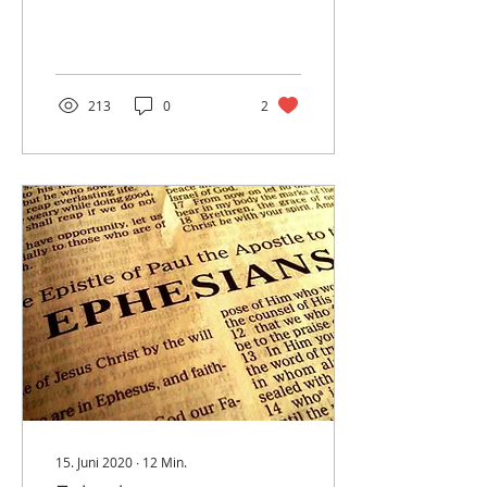
Gläubigen beschäftigt.
Das Gebet, das Paulus
für...
213
0
2
15. Juni 2020
∙
12
Min.