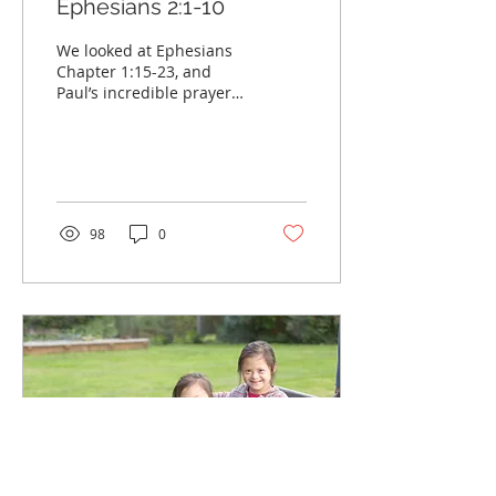
Ephesians 2:1-10
We looked at Ephesians
Chapter 1:15-23, and
Paul’s incredible prayer
for the believers. The
prayer that Paul prayed
for the Ephesians was...
98
0